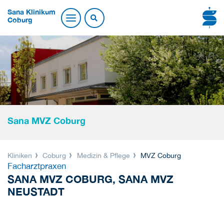
Sana Klinikum
Coburg
Sana MVZ Coburg
Kliniken
Coburg
Medizin & Pflege
MVZ Coburg
Facharztpraxen
SANA MVZ COBURG, SANA MVZ
NEUSTADT