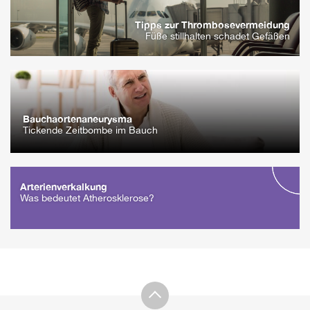
Tipps zur Thrombosevermeidung
Füße stillhalten schadet Gefäßen
Bauchaorten­aneurysma
Tickende Zeitbombe im Bauch
Arterienverkalkung
Was bedeutet Atherosklerose?