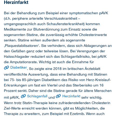
Herzinfarkt
Bei der Behandlung zum Beispiel einer symptomatischen pAVK
(d.h. periphere arterielle Verschlusskrankheit –
umgangssprachlich auch Schaufensterkrankheit) kommen
Medikamente zur Blutverdünnung zum Einsatz sowie die
sogenannten Statine, die zuverlässig erhöhte Cholesterinwerte
senken. Statine wirken außerdem als sogenannte
‚Plaquestabilisatoren‘. Sie verhindern, dass sich Ablagerungen an
den Gefäßen ganz oder teilweise lösen. Bei Verengungen der
Halsschlagader reduziert sich das Schlaganfallrisiko, bei pAVK
die Amputationsrate. Wichtig ist auch die Einnahme für
Diabetiker
. So zeigte eine 2018 im britischen Ärzteblatt
veröffentlichte Auswertung, dass eine Behandlung mit Statinen
bei 75- bis 85-jährigen Diabetikern das Risiko von Herz-Kreislauf-
Erkrankungen um fast ein Viertel und das Sterberisiko um 16
Prozent senkt. Daher sind die Statine gerade für ältere Menschen
Schlaganfall
Herzinfarkt
mit pAVK,
und
sehr wichtig.
Wenn trotz Statin-Therapie keine zufriedenstellenden Cholesterin
Ziel-Werte erreicht werden können, gibt es Möglichkeiten, die
Therapie zu erweitern, zum Beispiel mit Ezetimib. Wenn auch