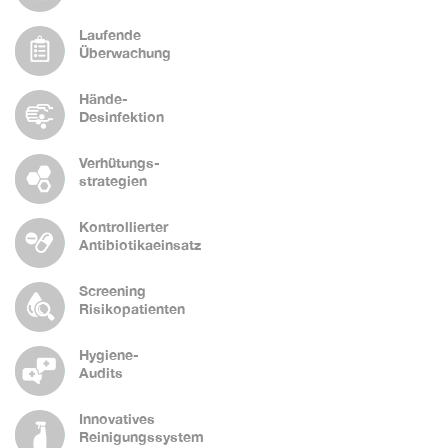
Laufende
Überwachung
Hände-
Desinfektion
Verhütungs-
strategien
Kontrollierter
Antibiotikaeinsatz
Screening
Risikopatienten
Hygiene-
Audits
Innovatives
Reinigungssystem