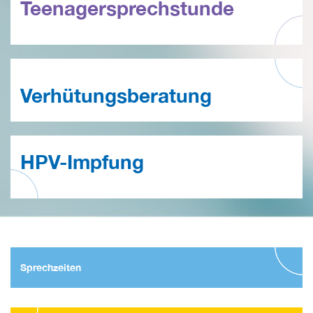
Teenagersprechstunde
Verhütungsberatung
HPV-Impfung
Sprechzeiten