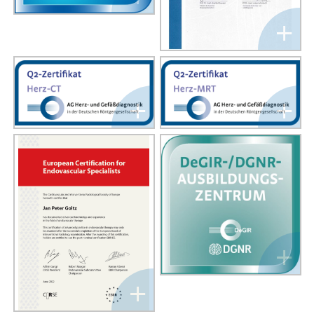
+
+
+
+
+