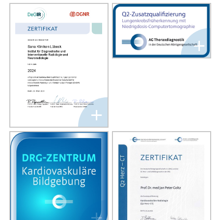
+
+
+