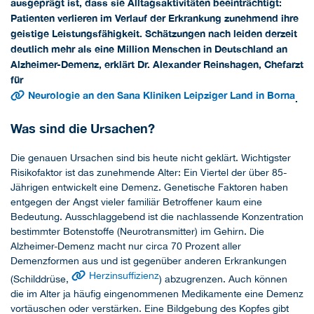
ausgeprägt ist, dass sie Alltagsaktivitäten beeinträchtigt:
Patienten verlieren im Verlauf der Erkrankung zunehmend ihre
geistige Leistungsfähigkeit. Schätzungen nach leiden derzeit
deutlich mehr als eine Million Menschen in Deutschland an
Alzheimer-Demenz, erklärt Dr. Alexander Reinshagen, Chefarzt
für
Neurologie an den Sana Kliniken Leipziger Land in Borna
.
Was sind die Ursachen?
Die genauen Ursachen sind bis heute nicht geklärt. Wichtigster
Risikofaktor ist das zunehmende Alter: Ein Viertel der über 85-
Jährigen entwickelt eine Demenz. Genetische Faktoren haben
entgegen der Angst vieler familiär Betroffener kaum eine
Bedeutung. Ausschlaggebend ist die nachlassende Konzentration
bestimmter Botenstoffe (Neurotransmitter) im Gehirn. Die
Alzheimer-Demenz macht nur circa 70 Prozent aller
Demenzformen aus und ist gegenüber anderen Erkrankungen
Herzinsuffizienz
(Schilddrüse,
) abzugrenzen. Auch können
die im Alter ja häufig eingenommenen Medikamente eine Demenz
vortäuschen oder verstärken. Eine Bildgebung des Kopfes gibt