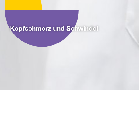
Kopfschmerz und Schwindel
Medizinwelten
Neuromedizin
Kopfschmerz und Schwindel
Kopfschmerz und Schwindel
WANN IST DER NEUROCHIRURG
GEFRAGT?