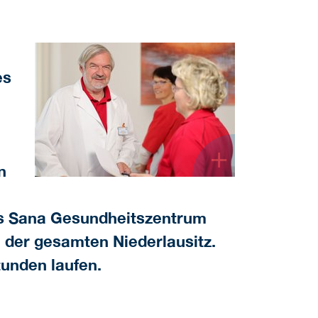
es
+
n
as Sana Gesundheitszentrum
 der gesamten Niederlausitz.
tunden laufen.