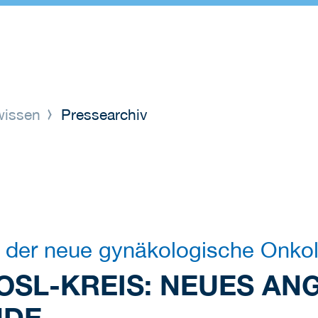
wissen
Pressearchiv
st der neue gynäkologische Onk
 OSL-KREIS: NEUES AN
NDE