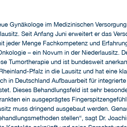
 neue Gynäkologe im Medizinischen Versorgu
usitz. Seit Anfang Juni erweitert er das Ver
it jeder Menge Fachkompetenz und Erfahrung.
kologie – ein Novum in der Niederlausitz. De
e Tumortherapie und ist bundesweit anerkan
Rheinland-Pfalz in die Lausitz und hat eine kl
ch in Deutschland Aufbauarbeit für integrierte
tet. Dieses Behandlungsfeld ist sehr besonde
krankten ein ausgeprägtes Fingerspitzengefüh
lausitz muss dringend ausgebaut werden. Gena
ehandlungsmethoden stellen“, sagt Dr. Joachi