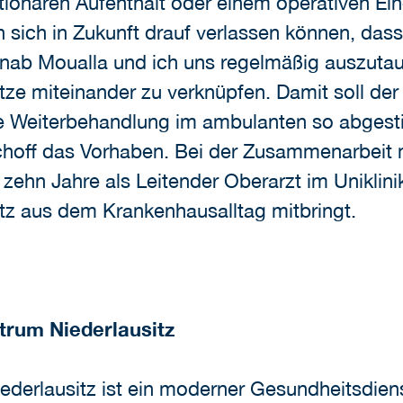
tionären Aufenthalt oder einem operativen Ein
sich in Zukunft drauf verlassen können, dass w
inab Moualla und ich uns regelmäßig auszuta
ätze miteinander zu verknüpfen. Damit soll de
ie Weiterbehandlung im ambulanten so abgest
ischoff das Vorhaben. Bei der Zusammenarbeit 
s zehn Jahre als Leitender Oberarzt im Unikli
tz aus dem Krankenhausalltag mitbringt.
rum Niederlausitz
erlausitz ist ein moderner Gesundheitsdienst