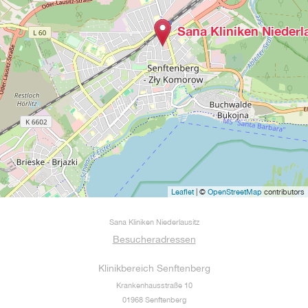
Sana Kliniken Niederl
Leaflet
| ©
OpenStreetMap
contributors
Sana Kliniken Niederlausitz
Besucheradressen
Klinikbereich Senftenberg
Krankenhausstraße 10
01968 Senftenberg