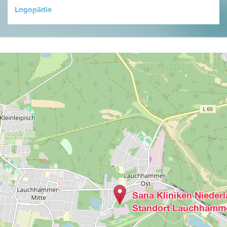
Logopädie
Sana Kliniken Niederla
Standort Lauchhamm