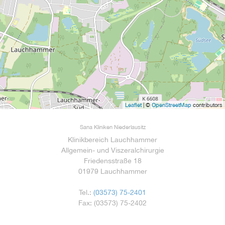
Leaflet
| ©
OpenStreetMap
contributors
Sana Kliniken Niederlausitz
Klinikbereich Lauchhammer
Allgemein- und Viszeralchirurgie
Friedensstraße 18
01979 Lauchhammer
Tel.:
(03573) 75-2401
Fax: (03573) 75-2402