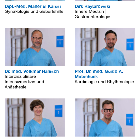
Dipl.-Med. Maher El Kaissi
Dirk Raytarowski
Gynäkologie und Geburtshilfe
Innere Medizin |
Gastroenterologie
Dr. med. Volkmar Hanisch
Prof. Dr. med. Guido A.
Interdisziplinäre
Matschuck
Intensivmedizin und
Kardiologie und Rhythmologie
Anästhesie