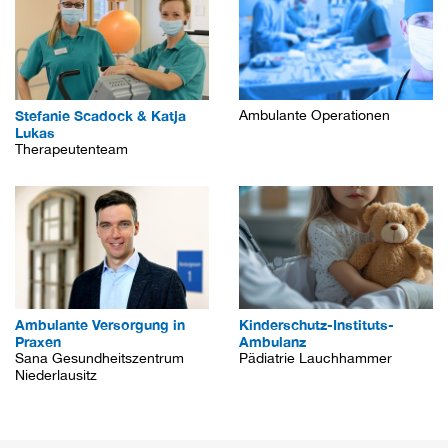
Stefanie Scadock & Katja
Ambulante Operationen
Lukas
Therapeutenteam
Ambulante Versorgung in
Kinderschutz-Instituts-
Praxen
Ambulanz
Sana Gesundheitszentrum
Pädiatrie Lauchhammer
Niederlausitz