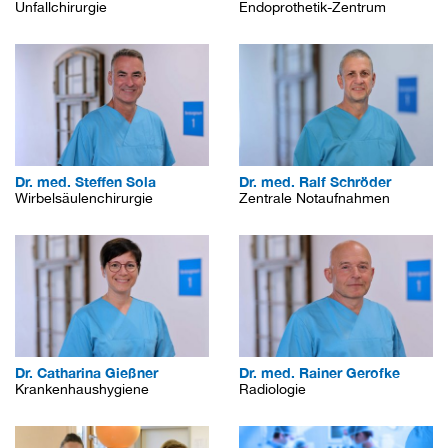
Unfallchirurgie
Endoprothetik-Zentrum
Dr. med. Steffen Sola
Dr. med. Ralf Schröder
Wirbelsäulenchirurgie
Zentrale Notaufnahmen
Dr. Catharina Gießner
Dr. med. Rainer Gerofke
Krankenhaushygiene
Radiologie