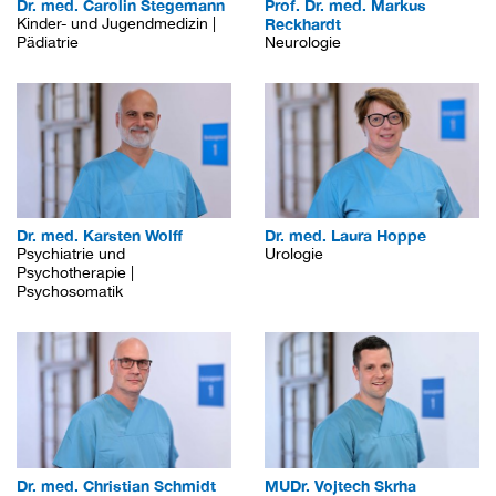
Dr. med. Carolin Stegemann
Prof. Dr. med. Markus
Kinder- und Jugendmedizin |
Reckhardt
Pädiatrie
Neurologie
Dr. med. Karsten Wolff
Dr. med. Laura Hoppe
Psychiatrie und
Urologie
Psychotherapie |
Psychosomatik
Dr. med. Christian Schmidt
MUDr. Vojtech Skrha