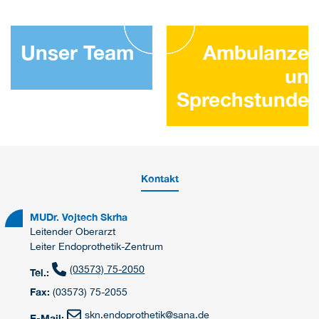
Unser Team
Ambulanze
un
Sprechstunde
Kontakt
MUDr. Vojtech Skrha
Leitender Oberarzt
Leiter Endoprothetik-Zentrum
(03573) 75-2050
Tel.:
Fax:
(03573) 75-2055
skn.endoprothetik
@
sana.de
E-Mail: