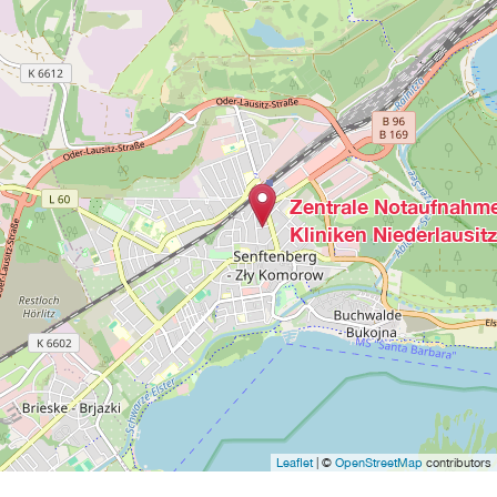
Zentrale Notaufnahm
Kliniken Niederlausitz
Leaflet
| ©
OpenStreetMap
contributors