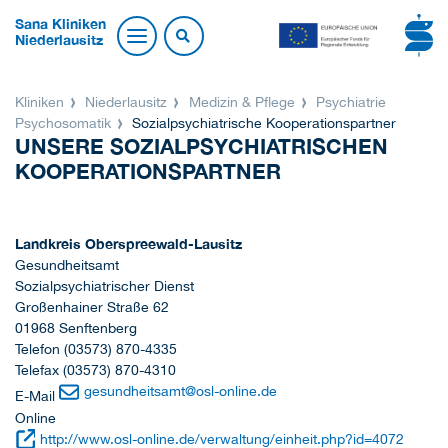
Sana Kliniken
Niederlausitz
Kliniken
Niederlausitz
Medizin & Pflege
Psychiatrie
Psychosomatik
Sozialpsychiatrische Kooperationspartner
UNSERE SOZIALPSYCHIATRISCHEN
KOOPERATIONSPARTNER
Landkreis Oberspreewald-Lausitz
Gesundheitsamt
Sozialpsychiatrischer Dienst
Großenhainer Straße 62
01968 Senftenberg
Telefon (03573) 870-4335
Telefax (03573) 870-4310
gesundheitsamt
@
osl-online.de
E-Mail
Online
http://www.osl-online.de/verwaltung/einheit.php?id=4072