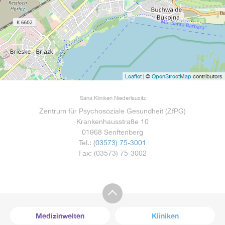
Leaflet
| ©
OpenStreetMap
contributors
Sana Kliniken Niederlausitz
Zentrum für Psychosoziale Gesundheit (ZfPG)
Krankenhausstraße 10
01968 Senftenberg
Tel.:
(03573) 75-3001
Fax:
(03573) 75-3002
Medizinwelten
Kliniken