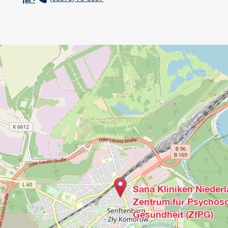
Tel.:
Sana Kliniken Niederla
Zentrum für Psychoso
Gesundheit (ZfPG)