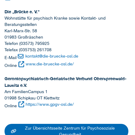
Die „Brücke e. V."
Wohnstätte für psychisch Kranke sowie Kontakt- und
Beratungsstellen
Karl-Marx-Str. 58
01983 Großräschen
Telefon (03573) 795925
Telefax (035753) 261708
kontakt
@
die-bruecke-osl.de
E-Mail
www.die-bruecke-osl.de/
Online
Gerontopsychiatrisch-Geriatrische Verbund Oberspreewald-
Lausitz e.V.
Am FamilienCampus 1
01998 Schipkau OT Klettwitz
https://www.gpgv-osl.de/
Online
Zur Übersichtsseite Zentrum für Psychosoziale
Gesundheit