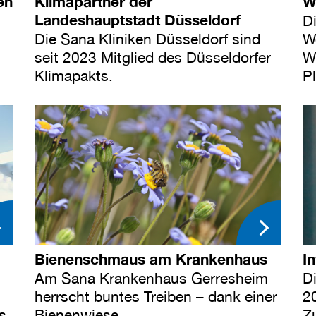
en
Klimapartner der
W
Landeshauptstadt Düsseldorf
D
Die Sana Kliniken Düsseldorf sind
W
seit 2023 Mitglied des Düsseldorfer
W
Klimapakts.
Pl
Bienenschmaus am Krankenhaus
In
Am Sana Krankenhaus Gerresheim
D
herrscht buntes Treiben – dank einer
2
ls
Bienenwiese.
Z