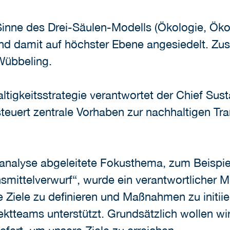
Sinne des Drei-Säulen-Modells (Ökologie, Ökon
d damit auf höchster Ebene angesiedelt. Zust
Wübbeling.
igkeitsstrategie verantwortet der Chief Sustai
r steuert zentrale Vorhaben zur nachhaltigen T
sanalyse abgeleitete Fokusthema, zum Beispi
mittelverwurf“, wurde ein verantwortlicher M
 Ziele zu definieren und Maßnahmen zu initiie
tteams unterstützt. Grundsätzlich wollen wir