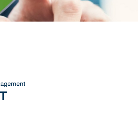
nagement
T