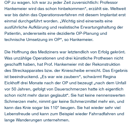
OP zu wagen. Ich war zu jeder Zeit zuversichtlich: Professor
Hankemeier wird das schon hinbekommen“, erzählt sie. Weltweit
war bis dahin das Operationsverfahren mit diesem Implantat erst
einmal durchgeführt worden. „Wichtig sind einerseits eine
ausführliche Aufklärung und realistische Erwartungshaltung der
Patientin, andererseits eine dezidierte OP-Planung und
technische Umsetzung im OP“, so Hankemeier.
Die Hoffnung des Mediziners war letztendlich von Erfolg gekrönt.
Was unzählige Operationen und drei künstliche Prothesen nicht
geschafft haben, hat Prof. Hankemeier mit der Rekonstruktion
des Streckapparates bzw. der Kniescheibe erreicht. Das Ergebnis
ist beeindruckend. „Es war wie zaubern“, schwärmt Regina
Eickhoff drei Monate nach der OP und bezeugt „nach dem Unfall
vor 50 Jahren, gefolgt von Dauerschmerzen hatte ich eigentlich
schon nicht mehr daran geglaubt“. Sie hat keine nennenswerten
Schmerzen mehr, nimmt gar keine Schmerzmittel mehr ein, und
kann das Knie sogar bis 110° beugen. Sie hat wieder sehr viel
Lebensfreude und kann zum Beispiel wieder Fahrradfahren und
lange Wanderungen unternehmen.