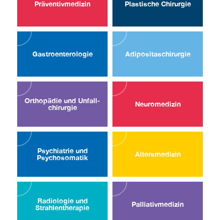
Präventiv­medizin
Plastische Chirurgie
Gastro­enterologie
Adipositas­chirurgie
Orthopädie und Unfall­
Neuro­medizin
chirurgie
Psychiatrie und
Alters­medizin
Psycho­somatik
Radiologie und
Palliativ­medizin
Strahlen­therapie