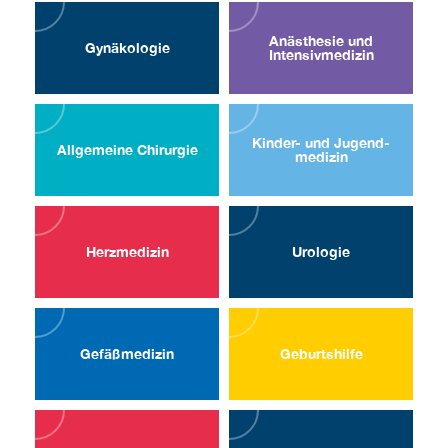
Anästhesie und
Gynä­kologie
Intensiv­medizin
Kinder- und Jugend­
Allgemeine Chirurgie
medizin
Herz­medizin
Uro­logie
Gefäßmedizin
Geburtshilfe