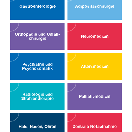
Gastro­enterologie
Adipositas­chirurgie
Orthopädie und Unfall­
Neuro­medizin
chirurgie
Psychiatrie und
Alters­medizin
Psycho­somatik
Radiologie und
Palliativ­medizin
Strahlen­therapie
Hals, Nasen, Ohren
Zentrale Notaufnahme