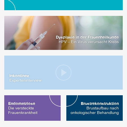
Dysplasie in der Frauenheilkunde
HPV – Ein Virus verursacht Krebs
Inkontinez
Experteninterview
Endometriose
Brustrekonstruktion
Die versteckte
Brustaufbau nach
Frauenkrankheit
onkologischer Behandlung