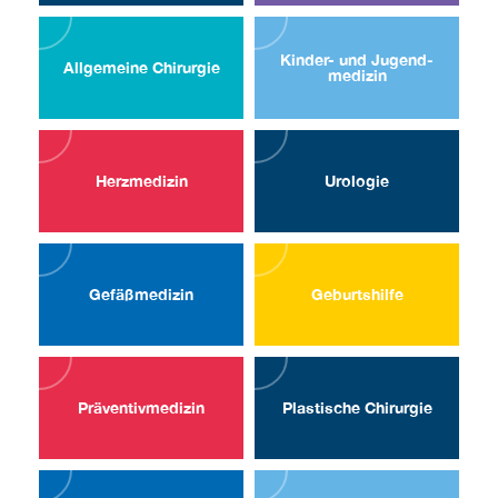
Kinder- und Jugend­
Allgemeine Chirurgie
medizin
Herz­medizin
Uro­logie
Gefäßmedizin
Geburtshilfe
Präventiv­medizin
Plastische Chirurgie