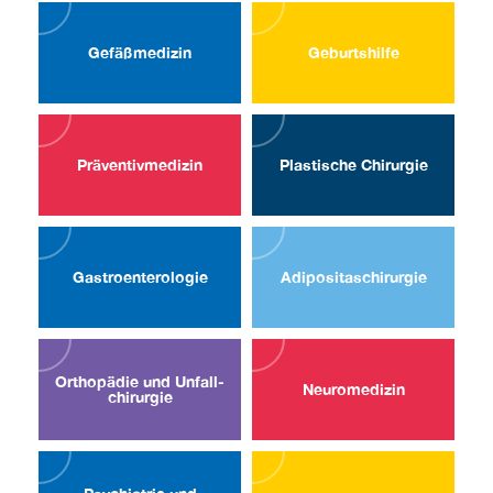
Gefäßmedizin
Geburtshilfe
Präventiv­medizin
Plastische Chirurgie
Gastro­enterologie
Adipositas­chirurgie
Orthopädie und Unfall­
Neuro­medizin
chirurgie