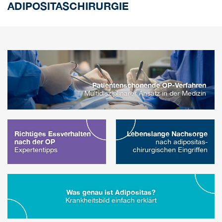
ADIPOSITASCHIRURGIE
Patientenschonende OP-Verfahren
Multidisziplinärer Ansatz in der Medizin
Richtiges Essverhalten
Lebenslange Nachsorge
nach der OP
nach adipositas­
Expertentipps
chirurgischen Eingriffen
Was genau ist Adipositas?
Krankheitsbild einfach erklärt