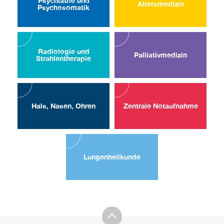
Psychiatrie und
Alters­medizin
Psycho­somatik
Radiologie und
Palliativ­medizin
Strahlen­therapie
Hals, Nasen, Ohren
Zentrale Notaufnahme
Lungen­heilkunde