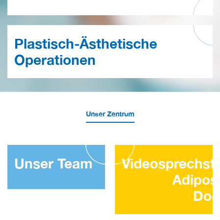
Plastisch-Ästhetische
Operationen
Unser Zentrum
Unser Team
Videosprechst
Adiposi
Doc