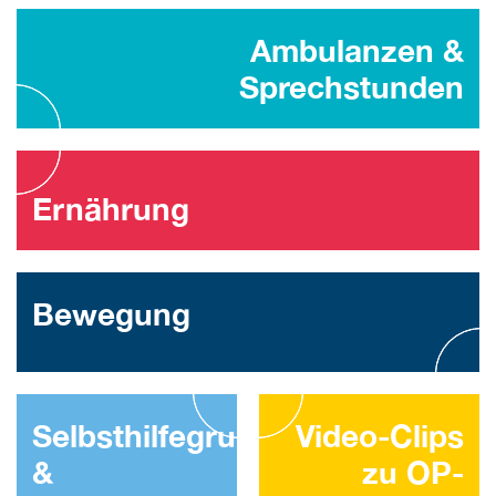
Ambulanzen &
Sprechstunden
Ernährung
Bewegung
Selbsthilfegruppe
Video-Clips
&
zu OP-