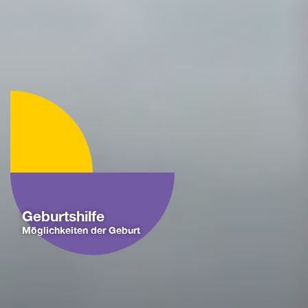
Geburtshilfe
Möglichkeiten der Geburt