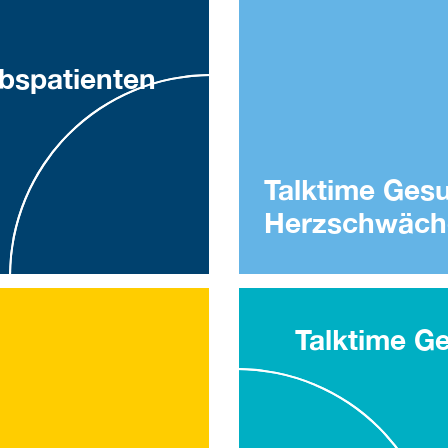
bspatienten
Talktime Gesu
Herzschwäch
Talktime Ge