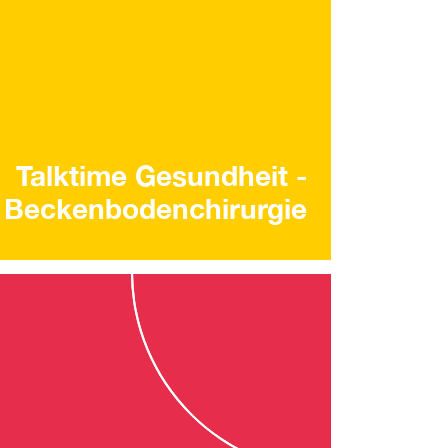
Talktime Gesundheit -
Beckenbodenchirurgie