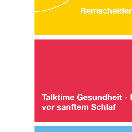
Remscheider
Talktime Gesundheit -
vor sanftem Schlaf