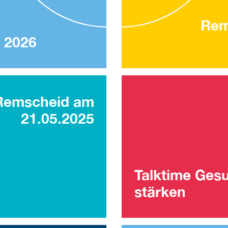
Rem
 2026
 Remscheid am
21.05.2025
Talktime Ges
stärken