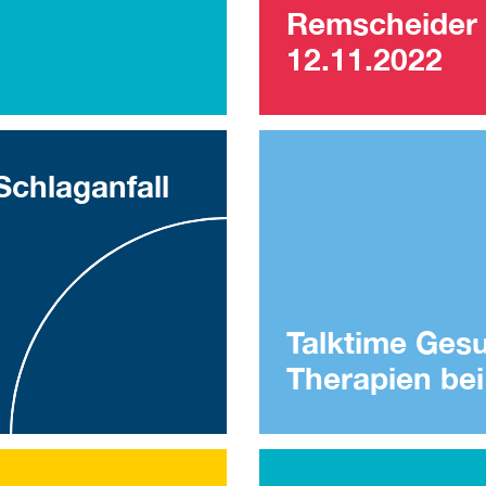
Remscheider 
12.11.2022
Schlaganfall
Talktime Ges
Therapien be