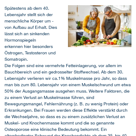
Spätestens ab dem 40.
Lebensjahr stellt sich der
menschliche Körper um -
von Aufbau auf Erhalt. Dies
lässt sich an sinkenden
+
Hormonspiegeln
erkennen hier besonders
Östrogen, Testosteron und
Somatropin.
Die Folgen sind eine vermehrte Fetteinlagerung, vor allem im
Bauchbereich und ein gedrosselter Stoffwechsel. Ab dem 30.
Lebensjahr verlieren wir ca.1% Muskelmasse pro Jahr, so dass
man bis zum 80. Lebensjahr von einem Muskelschwund um etwa
50% der Ausgangsmasse ausgehen muss. Weitere Faktoren, die
zu einem Verlust an Muskelmasse führen, sind
Bewegungsmangel, Fehlernährung (z. B. zu wenig Protein) oder
Erkrankungen. Bei Frauen werden diese Effekte verstärkt durch
die Wechseljahre, so dass es zu einem zusätzlichen Verlust an
Muskel- und Knochenmasse kommt und die so genannte
Osteoporose eine klinische Bedeutung bekommt. Ein
altersbedingter Schwund der Knochendichte ab dem 35. bis 40.