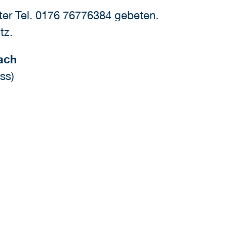
er Tel. 0176 76776384 gebeten.
tz.
ach
ss)