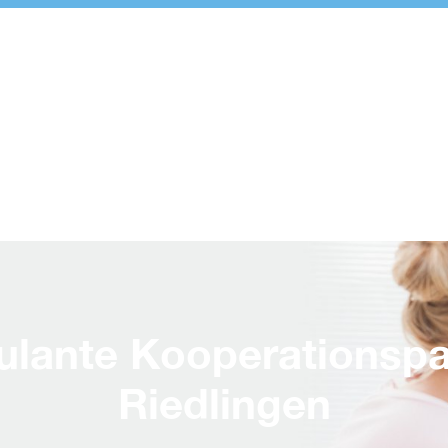
lante Kooperationspa
Riedlingen