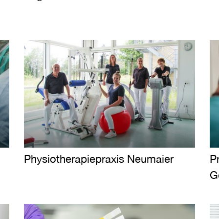
Physiotherapiepraxis Neumaier
P
G