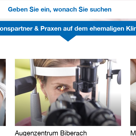
onspartner & Praxen auf dem ehemaligen Kli
Augenzentrum Biberach
M