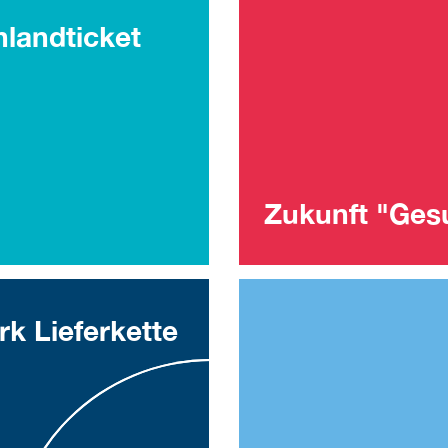
landticket
Zukunft "Ges
k Lieferkette