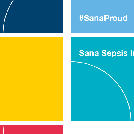
#SanaProud
Sana Sepsis In