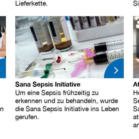
Lieferkette.
Si
Sana Sepsis Initiative
A
Um eine Sepsis frühzeitig zu
H
erkennen und zu behandeln, wurde
S
en
die Sana Sepsis Initiative ins Leben
Sa
gerufen.
a
a