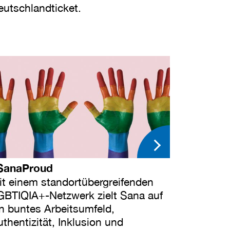
eutschlandticket.
SanaProud
it einem standortübergreifenden
GBTIQIA+-Netzwerk zielt Sana auf
in buntes Arbeitsumfeld,
thentizität, Inklusion und