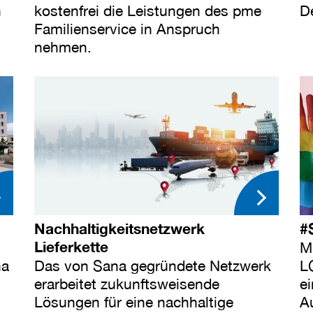
n
kostenfrei die Leistungen des pme
D
Familienservice in Anspruch
nehmen.
Nachhaltigkeitsnetzwerk
#
Lieferkette
M
na
Das von Sana gegründete Netzwerk
L
erarbeitet zukunftsweisende
e
Lösungen für eine nachhaltige
Au