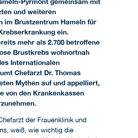
Hameln-Pyrmont gemeinsam mit
zten und weiteren
n im Brustzentrum Hameln für
Krebserkrankung ein.
eits mehr als 2.700 betroffene
nose Brustkrebs wohnortnah
des Internationalen
umt Chefarzt Dr. Thomas
eten Mythen auf und appelliert,
ie von den Krankenkassen
hrzunehmen.
hefarzt der Frauenklinik und
ms, weiß, wie wichtig die