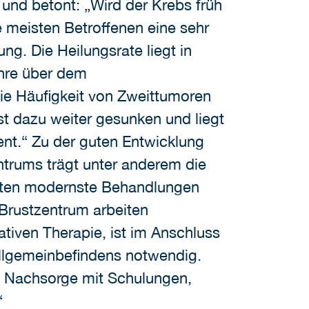
 und betont: „Wird der Krebs früh
ie meisten Betroffenen eine sehr
ng. Die Heilungsrate liegt in
hre über dem
ie Häufigkeit von Zweittumoren
ist dazu weiter gesunken und liegt
zent.“ Zu der guten Entwicklung
trums trägt unter anderem die
ienten modernste Behandlungen
Brustzentrum arbeiten
tiven Therapie, ist im Anschluss
Allgemeinbefindens notwendig.
 Nachsorge mit Schulungen,
“