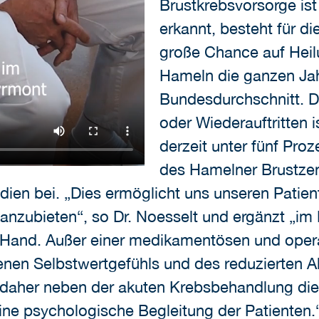
Brustkrebsvorsorge ist
erkannt, besteht für d
große Chance auf Heilu
Hameln die ganzen Ja
Bundesdurchschnitt. D
oder Wiederauftritten 
derzeit unter fünf Pro
des Hamelner Brustzen
tudien bei. „Dies ermöglicht uns unseren Pat
nzubieten“, so Dr. Noesselt und ergänzt „im 
 Hand. Außer einer medikamentösen und opera
enen Selbstwertgefühls und des reduzierten 
daher neben der akuten Krebsbehandlung die
ne psychologische Begleitung der Patienten.