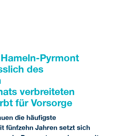
m Hameln-Pyrmont
ässlich des
n
ats verbreiteten
bt für Vorsorge
auen die häufigste
t fünfzehn Jahren setzt sich