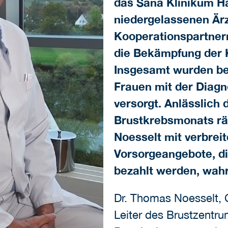
das Sana Klinikum 
niedergelassenen Är
Kooperationspartner
die Bekämpfung der 
Insgesamt wurden ber
Frauen mit der Diag
versorgt. Anlässlich 
Brustkrebsmonats rä
Noesselt mit verbreit
Vorsorgeangebote, d
bezahlt werden, wa
Dr. Thomas Noesselt, C
Leiter des Brustzentru