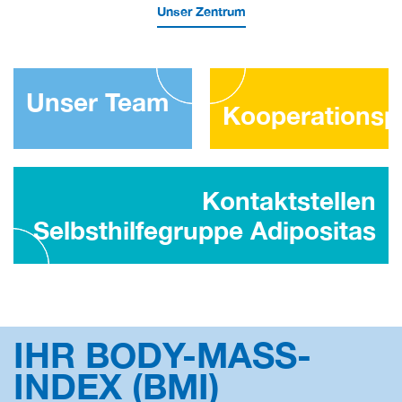
Unser Zentrum
Unser Team
Kooperationsp
Kontaktstellen
Selbsthilfegruppe Adipositas
IHR BODY-MASS-
INDEX (BMI)