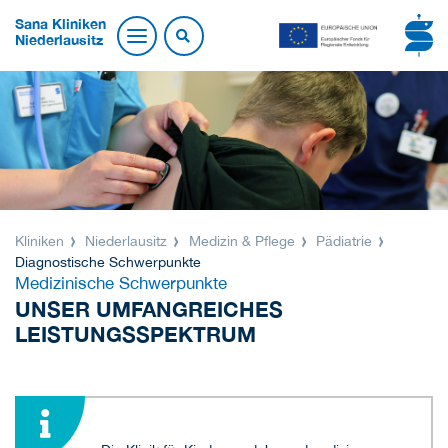
Sana Kliniken
Niederlausitz
Kliniken
Niederlausitz
Medizin & Pflege
Pädiatrie
Diagnostische Schwerpunkte
Medizinische Schwerpunkte
UNSER UMFANGREICHES
LEISTUNGSSPEKTRUM