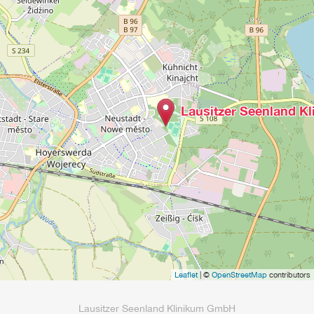
Lausitzer Seenland K
Leaflet
| ©
OpenStreetMap
contributors
Lausitzer Seenland Klinikum GmbH