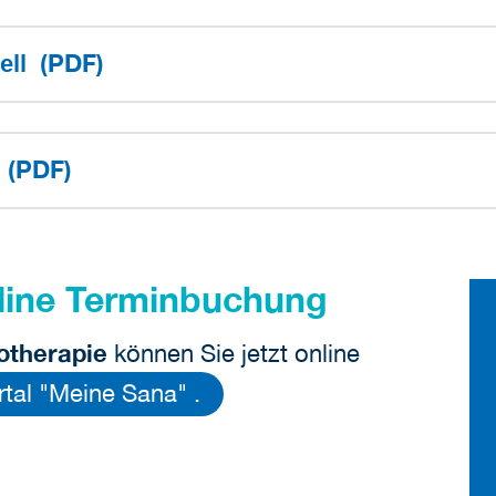
(PDF)
uell
(PDF)
e
line Terminbuchung
otherapie
können Sie jetzt online
rtal "Meine Sana" .