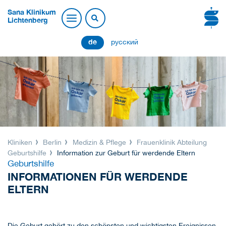
Sana Klinikum
Lichtenberg
de
русский
Kliniken
Berlin
Medizin & Pflege
Frauenklinik Abteilung
Geburtshilfe
Information zur Geburt für werdende Eltern
Geburtshilfe
INFORMATIONEN FÜR WERDENDE
ELTERN
Die Geburt gehört zu den schönsten und wichtigsten Ereignissen