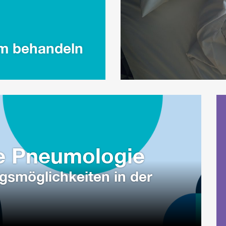
m behandeln
le Pneumologie
s­möglichkeiten in der