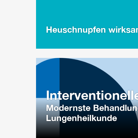
Heuschnupfen wirksa
Interventionel
Modernste Behandlung
Lungenheilkunde