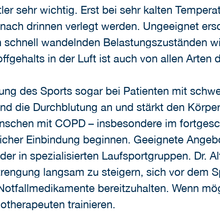
ler sehr wichtig. Erst bei sehr kalten Temper
en nach drinnen verlegt werden. Ungeeignet e
ich schnell wandelnden Belastungszuständen w
fgehalts in der Luft ist auch von allen Arten
kung des Sports sogar bei Patienten mit schw
nd die Durchblutung an und stärkt den Körpe
nschen mit COPD – insbesondere im fortgesch
ztlicher Einbindung beginnen. Geeignete Angeb
n spezialisierten Laufsportgruppen. Dr. Alth
rengung langsam zu steigern, sich vor dem Sp
tfallmedikamente bereitzuhalten. Wenn mögl
therapeuten trainieren.