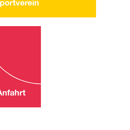
portverein
Anfahrt