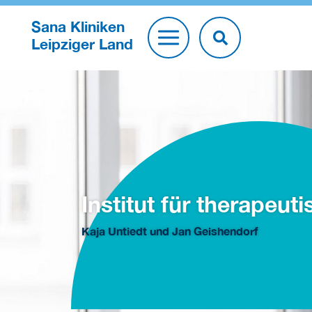
Sana Kliniken
Leipziger Land
Institut für therapeut
Kaja Untiedt und Jan Geishendorf