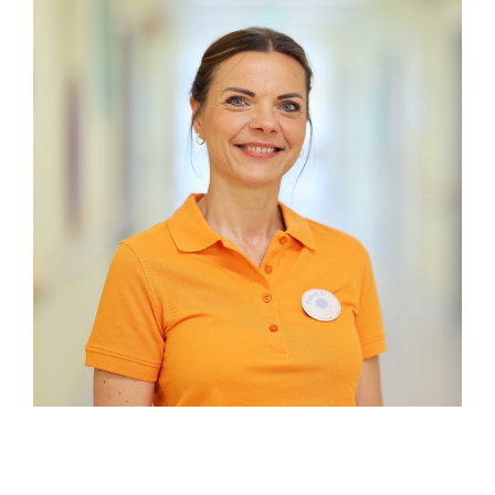
Babett Kauschmann, leitende IntraActPlus®-Therapeutin