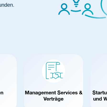
unden.
en
Management Services &
Start
Verträge
und W