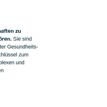
aften zu
ören.
Sie sind
erter Gesundheits-
Schlüssel zum
mplexen und
en