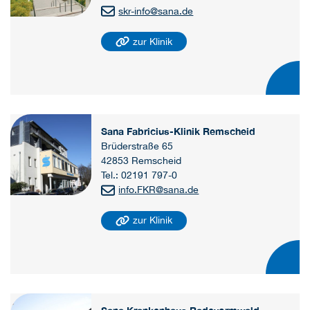
skr-info
@
sana.de
zur Klinik
Sana Fabricius-Klinik Remscheid
Brüderstraße 65
42853 Remscheid
Tel.: 02191 797-0
info.FKR
@
sana.de
zur Klinik